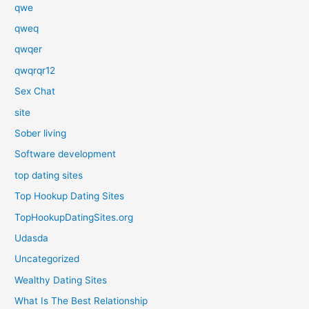
qwe
qweq
qwqer
qwqrqr12
Sex Chat
site
Sober living
Software development
top dating sites
Top Hookup Dating Sites
TopHookupDatingSites.org
Udasda
Uncategorized
Wealthy Dating Sites
What Is The Best Relationship