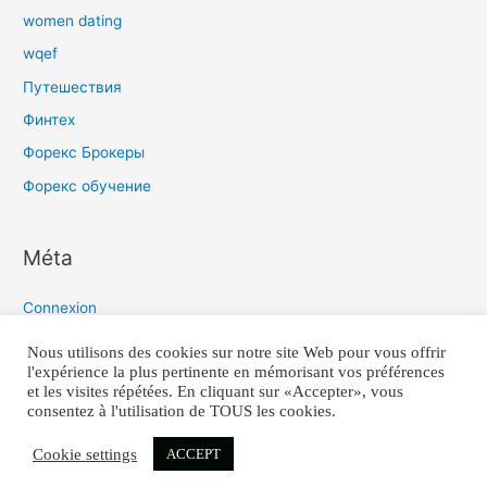
women dating
wqef
Путешествия
Финтех
Форекс Брокеры
Форекс обучение
Méta
Connexion
Flux des publications
Nous utilisons des cookies sur notre site Web pour vous offrir
l'expérience la plus pertinente en mémorisant vos préférences
Flux des commentaires
et les visites répétées. En cliquant sur «Accepter», vous
Site de WordPress-FR
consentez à l'utilisation de TOUS les cookies.
Cookie settings
ACCEPT
COPYRIGHT 2021 © TIMO-Q TOUS DROITS REÇUS