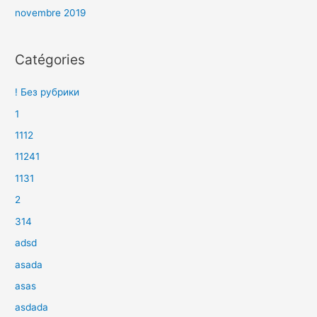
novembre 2019
Catégories
! Без рубрики
1
1112
11241
1131
2
314
adsd
asada
asas
asdada