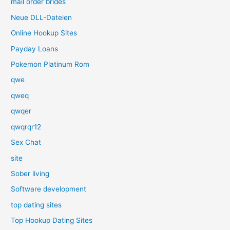
mail order brides
Neue DLL-Dateien
Online Hookup Sites
Payday Loans
Pokemon Platinum Rom
qwe
qweq
qwqer
qwqrqr12
Sex Chat
site
Sober living
Software development
top dating sites
Top Hookup Dating Sites