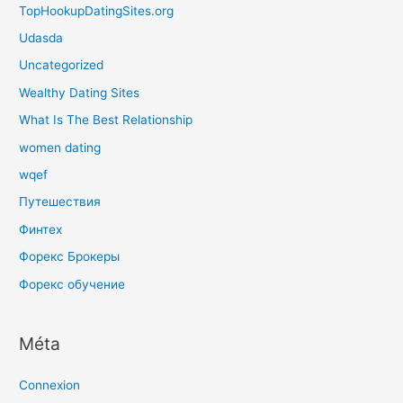
TopHookupDatingSites.org
Udasda
Uncategorized
Wealthy Dating Sites
What Is The Best Relationship
women dating
wqef
Путешествия
Финтех
Форекс Брокеры
Форекс обучение
Méta
Connexion