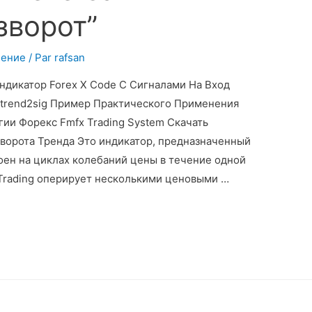
зворот”
чение
/ Par
rafsan
дикатор Forex X Code С Сигналами На Вход
ntrend2sig Пример Практического Применения
гии Форекс Fmfx Trading System Скачать
зворота Тренда Это индикатор, предназначенный
оен на циклах колебаний цены в течение одной
Trading оперирует несколькими ценовыми …