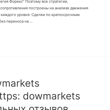
тегия Форекс” Поэтому все стратегии,
 сопротивления построены на анализе движения
 каждого уровня. Сделки по краткосрочным
без переноса на …
wmarkets
ttps: dowmarkets
льных отзывов