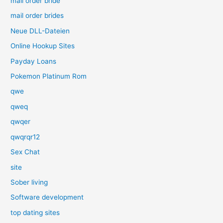
mail order bride
mail order brides
Neue DLL-Dateien
Online Hookup Sites
Payday Loans
Pokemon Platinum Rom
qwe
qweq
qwqer
qwqrqr12
Sex Chat
site
Sober living
Software development
top dating sites