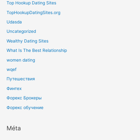
Top Hookup Dating Sites
TopHookupDatingSites.org
Udasda
Uncategorized
Wealthy Dating Sites
What Is The Best Relationship
women dating
wqef
Путешествия
Финтех
Форекс Брокеры
Форекс обучение
Méta